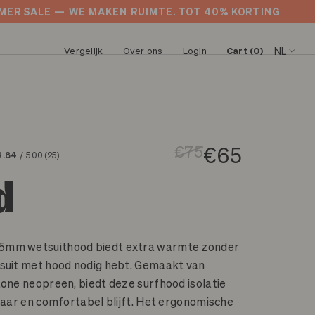
SUMMER SALE — WE MAKEN RUIMTE. TOT 40% KORT
Vergelijk
Over ons
Login
Cart (0)
NL
Engels
Water
Calculator
Frans
€75
€65
18 - 35 ºC
4.84
/ 5.00
(25)
Nederlands
Selecteer je regio
d
Duits
14 - 20
ºC
Portugees
Selecteer tijd van het jaar
10 - 18 ºC
Spaans
5mm wetsuithood biedt extra warmte zonder
tsuit met hood nodig hebt. Gemaakt van
8 - 16 ºC
tone neopreen, biedt deze surfhood isolatie
Ons advies
kbaar en comfortabel blijft. Het ergonomische
Terug naar product