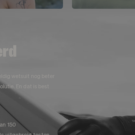
erd
ldig wetsuit nog beter
utie. En dat is best
an 150
 uitgebreid testen.