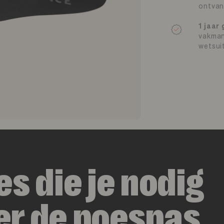
ontvan
1 jaar
vakman
wetsui
es die je nodig
er de poespas.