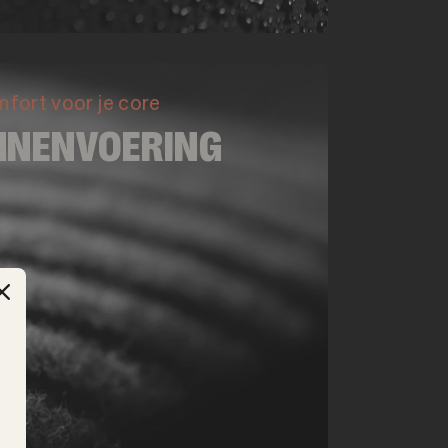
fort voor je core
NNENVOERING