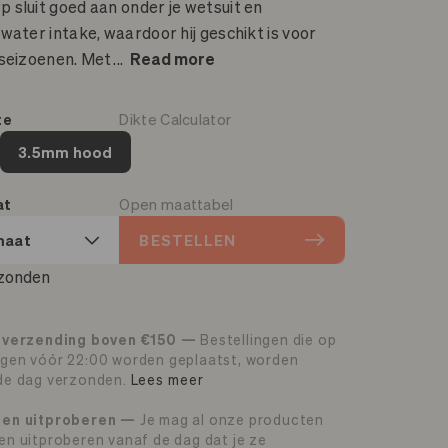
5 - 13 ºC
 sluit goed aan onder je wetsuit en
water intake, waardoor hij geschikt is voor
4 - 10 ºC
 seizoenen. Met
...
Read more
2 - 8 ºC
te
Dikte Calculator
3.5mm hood
at
Open maattabel
maat
BESTELLEN
zonden
 verzending boven €150 —
Bestellingen die op
gen vóór 22:00 worden geplaatst, worden
de dag verzonden.
Lees meer
gen uitproberen —
Je mag al onze producten
en uitproberen vanaf de dag dat je ze