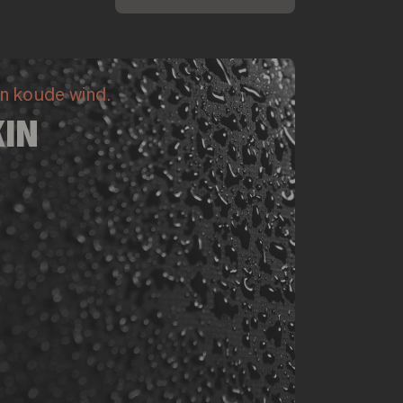
n koude wind.
IN