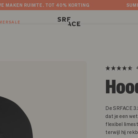
SALE — WE MAKEN RUIMTE. TOT 40% KORTING
MERSALE
Wetsuit dikte
2 / 2
Hoo
3 / 2
4 / 3
De SRFACE 3.
dat je een we
4 / 3 Hooded
flexibel limes
terwijl hij re