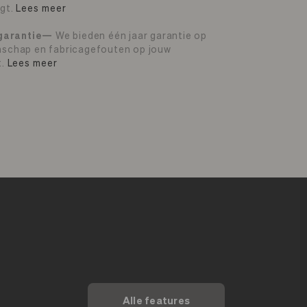
gt.
Lees meer
 garantie—
We bieden één jaar garantie op
schap en fabricagefouten op jouw
t.
Lees meer
Alle features