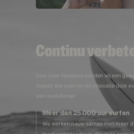
Continu verbet
Door jouw feedback konden wij een gewe
maken. We noemen dit innovatie door evol
wel revolutionair.
Meer dan 25.000 uur surfen
We werken nauw samen met meer d
merkambassadeurs die onze wetsuits