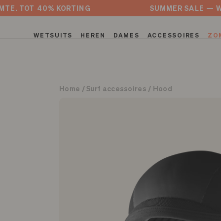
Skip
AKEN RUIMTE. TOT 40% KORTING
SUMMER 
to
content
WETSUITS
HEREN
DAMES
ACCESSOIRES
ZO
Home
/
Surf accessoires
/
Hood