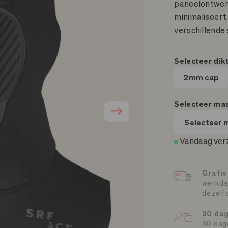
5 / 4
paneelontwerp
minimaliseert 
5 / 4 Hooded
verschillende
6 / 5 Hooded
Selecteer dik
2mm cap
Selecteer ma
Selecteer 
Vandaag ver
Gratis
werkda
dezelf
30 da
30 dag