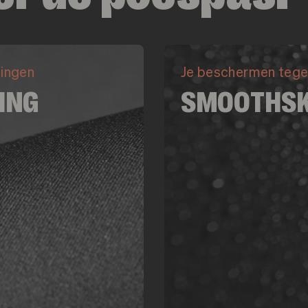
htingen
Je beschermen tege
NING
SMOOTHSK