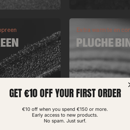
eopreen
Extra warmte en com
REEN
PLUCHE BI
GET €10 OFF YOUR FIRST ORDER
€10 off when you spend €150 or more.
Early access to new products.
No spam. Just surf.