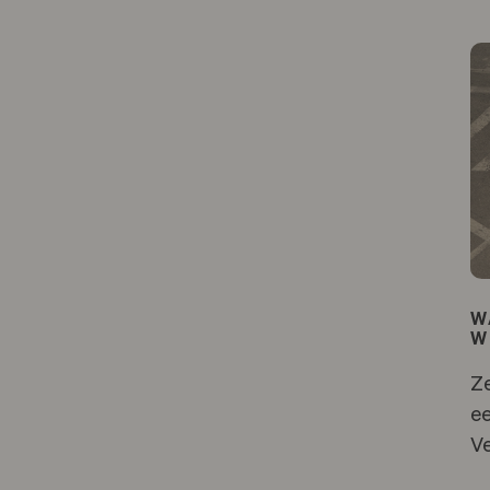
W
W
Ze
ee
Ve