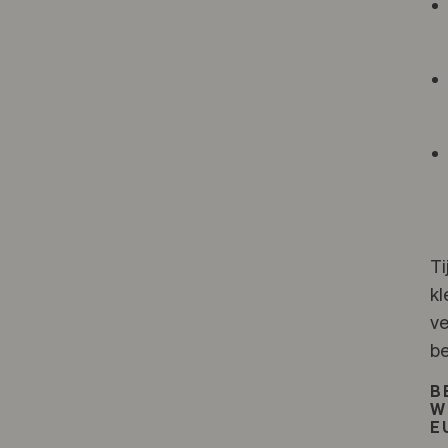
Ti
kl
ve
be
B
W
E