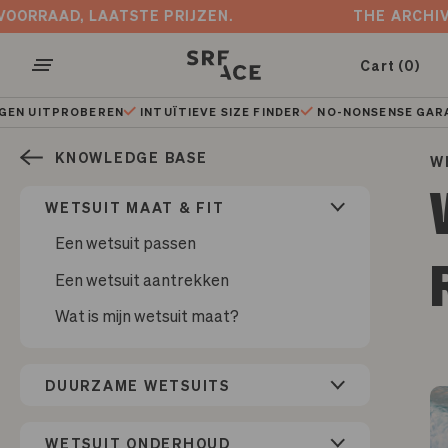
Skip
STE VOORRAAD, LAATSTE PRIJZEN.
THE AR
to
content
Cart (0)
Open
Open ka
het
 UITPROBEREN
INTUÏTIEVE SIZE FINDER
NO-NONSENSE GARANT
navigatiemenu
KNOWLEDGE BASE
W
WETSUIT MAAT & FIT
Select your region
Een wetsuit passen
Een wetsuit aantrekken
Select time of year
Wat is mijn wetsuit maat?
Our advice
DUURZAME WETSUITS
Back to product
WETSUIT ONDERHOUD