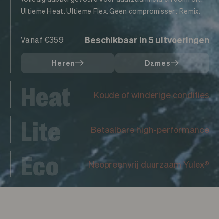
Ultieme Heat. Ultieme Flex. Geen compromissen. Remix.
Beschikbaar in 5 uitvoeringen
Vanaf €359
Heren
Dames
Heat
Koude of winderige condities
Lite
Betaalbare high-performance
Eco
Neopreenvrij duurzaam Yulex®