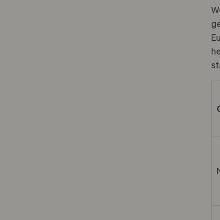
W
ge
Eu
he
st