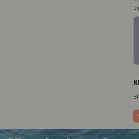
bi
K
Sh