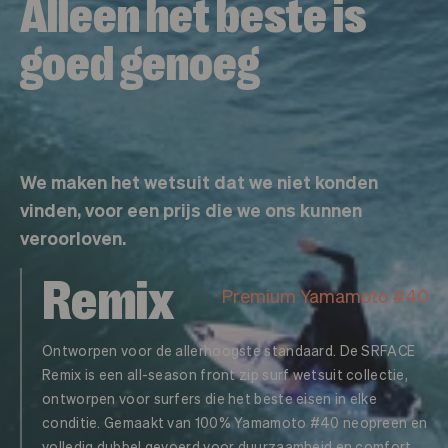
Alleen het beste is
goed genoeg
We maken het wetsuit dat we niet konden
vinden, voor een prijs die we ons kunnen
veroorloven.
Remix
Premium Yamamoto #40
Ontworpen voor de allerhoogste standaard. De SRFACE
Remix is een all-season front zip surf wetsuit collectie,
ontworpen voor surfers die het beste eisen in elke
conditie. Gemaakt van 100% Yamamoto #40 neopreen en
volledig dubbel gevoerd voor duurzaamheid en comfort.