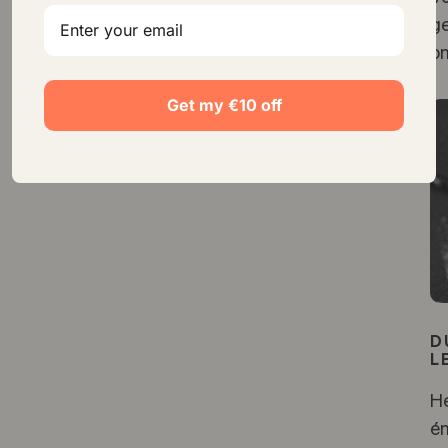
ge
o
Get my €10 off
D
L
He
én