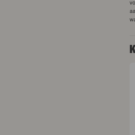
vo
aa
wa
K