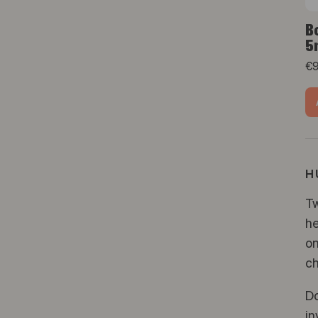
B
5
€
H
Tw
he
on
ch
Do
in